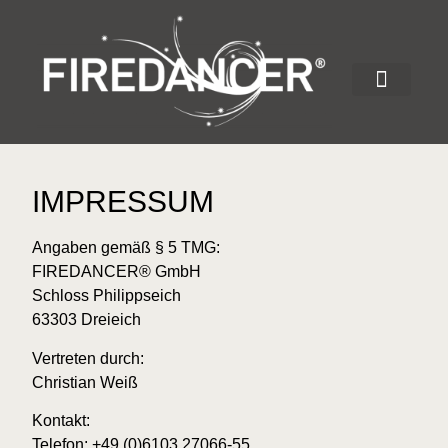
UNSERE SHOWS
UNSERE REFER
UNSER FEUER
IMPRESSUM
Angaben gemäß § 5 TMG:
FIREDANCER® GmbH
Schloss Philippseich
63303 Dreieich
Vertreten durch:
Christian Weiß
Kontakt:
Telefon: +49 (0)6103.27066-55